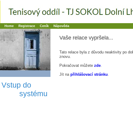
Booker online rezerva�n� syst�m
Nower systems s.r.o - Online rezerv
Rezervujse - Port�l pro online rezervace sportu
Sports booking system
Home
Registrace
Ceník
Nápověda
Vaše relace vypršela...
Tato relace byla z důvodu neaktivity po do
znovu.
Pokračovat můžete
zde
.
Jít na
přihlášovací stránku
.
Vstup do
systému